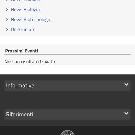
News Biologia
News Biotecnologie
UniStudium
Prossimi Eventi
Nessun risultato trovato.
Mostra
Informative
i
link
Mostra
Riferimenti
i
link