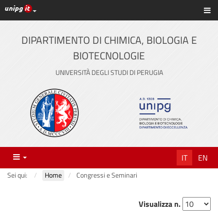
Link ai principali servizi web di Ateneo
Sc
Vai
al
contenuto
DIPARTIMENTO DI CHIMICA, BIOLOGIA E
principale
BIOTECNOLOGIE
UNIVERSITÀ DEGLI STUDI DI PERUGIA
Menu
IT
EN
Sei qui:
Home
Congressi e Seminari
Visualizza n.