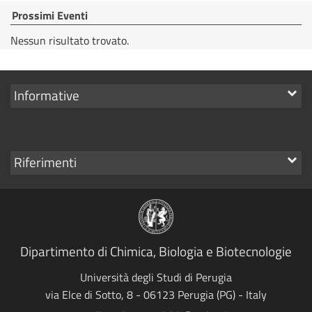
Prossimi Eventi
Nessun risultato trovato.
Mostra
Informative
i
link
Mostra
Riferimenti
i
link
Dipartimento di Chimica, Biologia e Biotecnologie
Università degli Studi di Perugia
via Elce di Sotto, 8 - 06123 Perugia (PG) - Italy