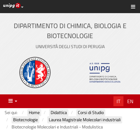
Link ai principali servizi web di Ateneo
Sc
Vai
al
contenuto
DIPARTIMENTO DI CHIMICA, BIOLOGIA E
principale
BIOTECNOLOGIE
UNIVERSITÀ DEGLI STUDI DI PERUGIA
Menu
IT
EN
Sei qui:
Home
Didattica
Corsi di Studio
Biotecnologie
Laurea Magistrale Molecolari industriali
Biotecnologie Molecolari e Industriali - Modulistica