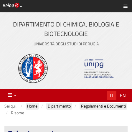
Link ai principali servizi web di Ateneo
Sc
Vai
al
contenuto
DIPARTIMENTO DI CHIMICA, BIOLOGIA E
principale
BIOTECNOLOGIE
UNIVERSITÀ DEGLI STUDI DI PERUGIA
Menu
IT
EN
Sei qui:
Home
Dipartimento
Regolamenti e Documenti
Risorse