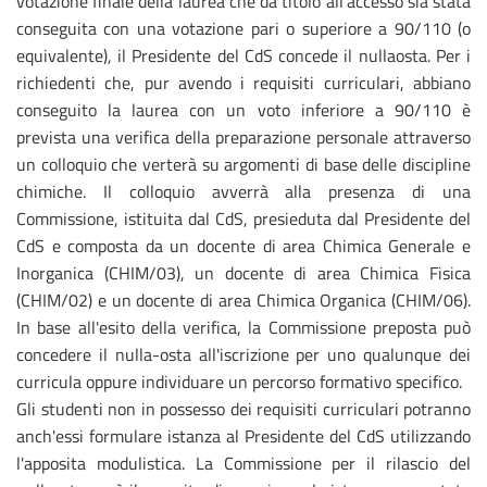
votazione finale della laurea che dà titolo all'accesso sia stata
conseguita con una votazione pari o superiore a 90/110 (o
equivalente), il Presidente del CdS concede il nullaosta. Per i
richiedenti che, pur avendo i requisiti curriculari, abbiano
conseguito la laurea con un voto inferiore a 90/110 è
prevista una verifica della preparazione personale attraverso
un colloquio che verterà su argomenti di base delle discipline
chimiche. Il colloquio avverrà alla presenza di una
Commissione, istituita dal CdS, presieduta dal Presidente del
CdS e composta da un docente di area Chimica Generale e
Inorganica (CHIM/03), un docente di area Chimica Fisica
(CHIM/02) e un docente di area Chimica Organica (CHIM/06).
In base all'esito della verifica, la Commissione preposta può
concedere il nulla-osta all'iscrizione per uno qualunque dei
curricula oppure individuare un percorso formativo specifico.
Gli studenti non in possesso dei requisiti curriculari potranno
anch'essi formulare istanza al Presidente del CdS utilizzando
l'apposita modulistica. La Commissione per il rilascio del