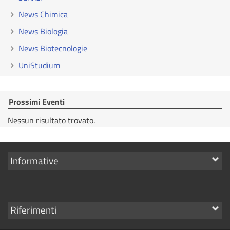
News Chimica
News Biologia
News Biotecnologie
UniStudium
Prossimi Eventi
Nessun risultato trovato.
Mostra
Informative
i
link
Mostra
Riferimenti
i