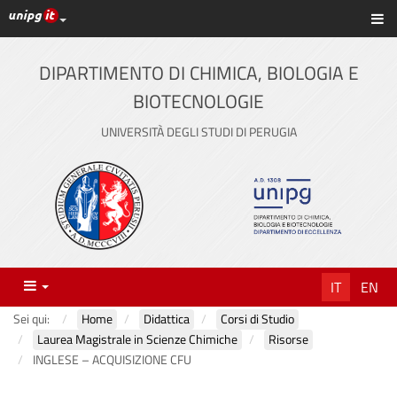
Link ai principali servizi web di Ateneo
Sc
Vai
al
contenuto
DIPARTIMENTO DI CHIMICA, BIOLOGIA E
principale
BIOTECNOLOGIE
UNIVERSITÀ DEGLI STUDI DI PERUGIA
Menu
IT
EN
Sei qui:
Home
Didattica
Corsi di Studio
Laurea Magistrale in Scienze Chimiche
Risorse
INGLESE – ACQUISIZIONE CFU