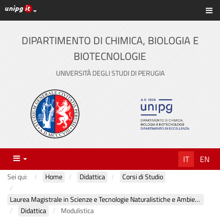
Link ai principali servizi web di Ateneo
Sc
Vai
al
contenuto
DIPARTIMENTO DI CHIMICA, BIOLOGIA E
principale
BIOTECNOLOGIE
UNIVERSITÀ DEGLI STUDI DI PERUGIA
Menu
IT
EN
Sei qui:
Home
Didattica
Corsi di Studio
Laurea Magistrale in Scienze e Tecnologie Naturalistiche e Ambientali
Didattica
Modulistica