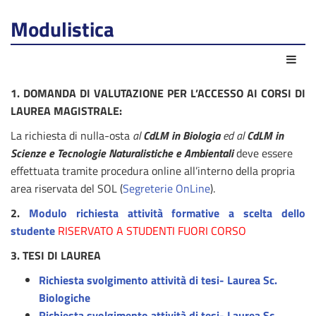
Modulistica
Azio
1. DOMANDA DI VALUTAZIONE PER L’ACCESSO AI CORSI DI
LAUREA MAGISTRALE:
La richiesta di nulla-osta
al
CdLM in Biologia
ed al
CdLM in
Scienze e Tecnologie Naturalistiche e Ambientali
deve essere
effettuata tramite procedura online all’interno della propria
area riservata del SOL (
Segreterie OnLine
).
2.
Modulo richiesta attività formative a scelta dello
studente
RISERVATO A STUDENTI FUORI CORSO
3. TESI DI LAUREA
Richiesta svolgimento attività di tesi- Laurea Sc.
Biologiche
Richiesta svolgimento attività di tesi- Laurea Sc.