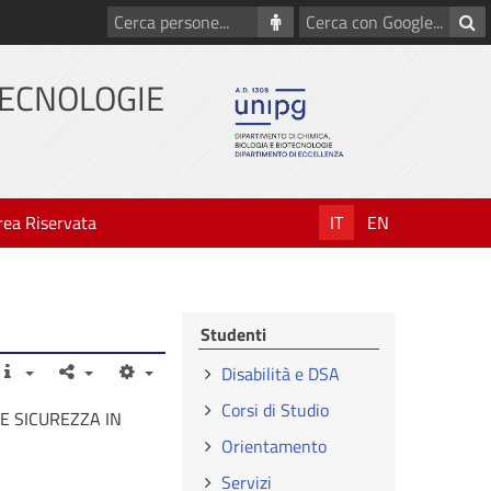
Cerca
Cerca
persone
con
Google
TECNOLOGIE
rea Riservata
IT
EN
Studenti
Disabilità e DSA
Corsi di Studio
 E SICUREZZA IN
Orientamento
Servizi