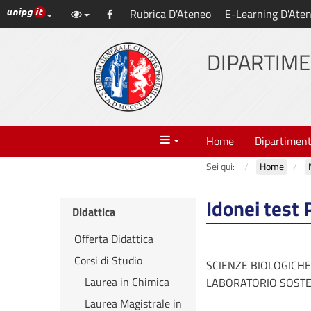
Link ai principali servizi web di Ateneo
Rubrica D'Ateneo
E-Learning D'Ate
Vai
Facebook
al
contenuto
DIPARTIME
principale
Menu
Home
Dipartimen
Sei qui:
Home
Idonei test 
Didattica
Offerta Didattica
Corsi di Studio
SCIENZE BIOLOGICHE
Laurea in Chimica
LABORATORIO SOSTE
Laurea Magistrale in