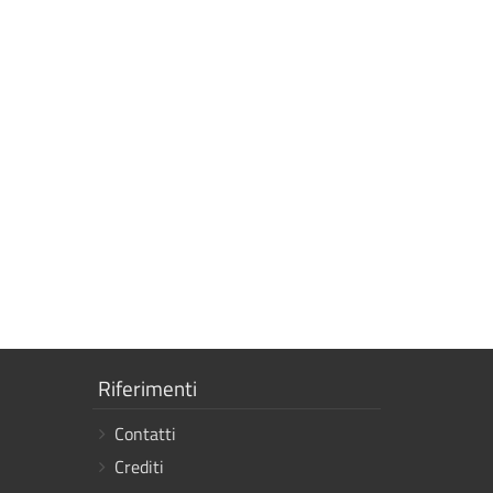
Mostra
Riferimenti
i
Contatti
link
Crediti