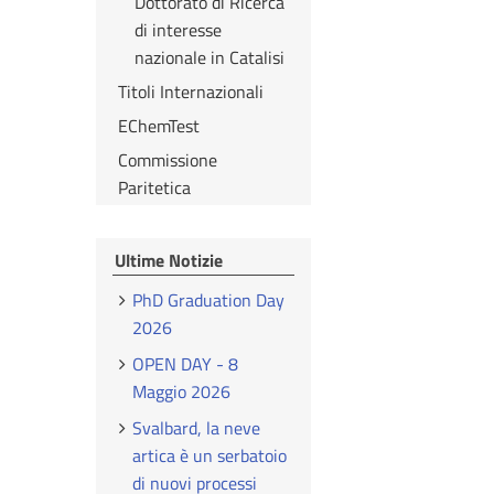
Dottorato di Ricerca
di interesse
nazionale in Catalisi
Titoli Internazionali
EChemTest
Commissione
Paritetica
Ultime Notizie
PhD Graduation Day
2026
OPEN DAY - 8
Maggio 2026
Svalbard, la neve
artica è un serbatoio
di nuovi processi