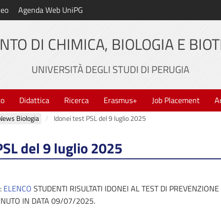
neo
Agenda Web UniPG
NTO DI CHIMICA, BIOLOGIA E BIO
UNIVERSITÀ DEGLI STUDI DI PERUGIA
to
Didattica
Ricerca
Erasmus+
Job Placement
A
News Biologia
Idonei test PSL del 9 luglio 2025
PSL del 9 luglio 2025
:
ELENCO
STUDENTI RISULTATI IDONEI AL TEST DI PREVENZIONE
NUTO IN DATA 09/07/2025.