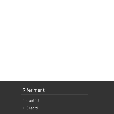
Mostra
Riferimenti
i
Contatti
link
Crediti