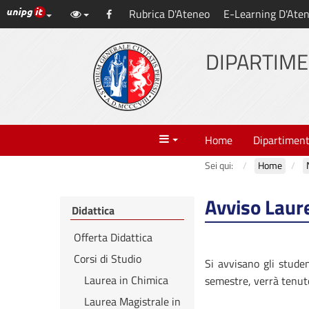
Link ai principali servizi web di Ateneo
Rubrica D'Ateneo
E-Learning D'Ate
Vai
Facebook
al
contenuto
DIPARTIME
principale
Menu
Home
Dipartimen
Sei qui:
Home
Avviso Laure
Didattica
Offerta Didattica
Corsi di Studio
Si avvisano gli stude
Laurea in Chimica
semestre, verrà tenut
Laurea Magistrale in