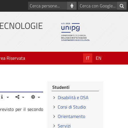
Cerca
Cerca
persone
con
Google
TECNOLOGIE
rea Riservata
IT
EN
Studenti
Disabilità e DSA
Corsi di Studio
revisto per il secondo
Orientamento
Servizi