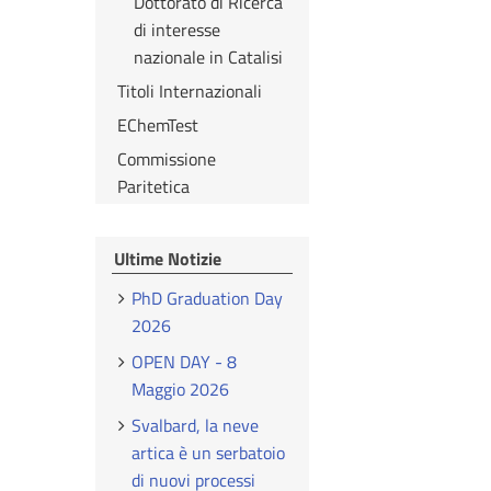
Dottorato di Ricerca
di interesse
nazionale in Catalisi
Titoli Internazionali
EChemTest
Commissione
Paritetica
Ultime Notizie
PhD Graduation Day
2026
OPEN DAY - 8
Maggio 2026
Svalbard, la neve
artica è un serbatoio
di nuovi processi