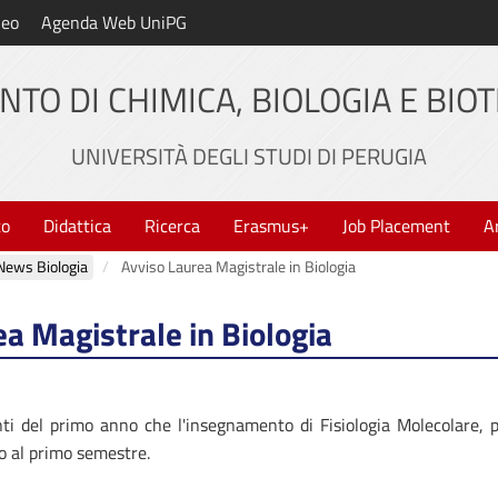
neo
Agenda Web UniPG
NTO DI CHIMICA, BIOLOGIA E BIO
UNIVERSITÀ DEGLI STUDI DI PERUGIA
to
Didattica
Ricerca
Erasmus+
Job Placement
A
News Biologia
Avviso Laurea Magistrale in Biologia
a Magistrale in Biologia
nti del primo anno che l'insegnamento di Fisiologia Molecolare, p
o al primo semestre.