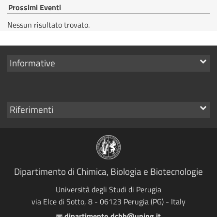
Prossimi Eventi
Nessun risultato trovato.
Mostra
Informative
i
link
Mostra
Riferimenti
i
link
Dipartimento di Chimica, Biologia e Biotecnologie
Università degli Studi di Perugia
via Elce di Sotto, 8 - 06123 Perugia (PG) - Italy
dipartimento.dcbb@unipg.it
Email