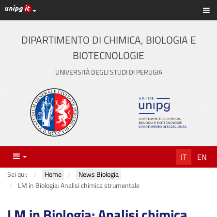
Link ai principali servizi web di Ateneo
Sc
Vai
al
contenuto
DIPARTIMENTO DI CHIMICA, BIOLOGIA E
principale
BIOTECNOLOGIE
UNIVERSITÀ DEGLI STUDI DI PERUGIA
Menu
IT
EN
Sei qui:
Home
News Biologia
LM in Biologia: Analisi chimica strumentale
LM in Biologia: Analisi chimica