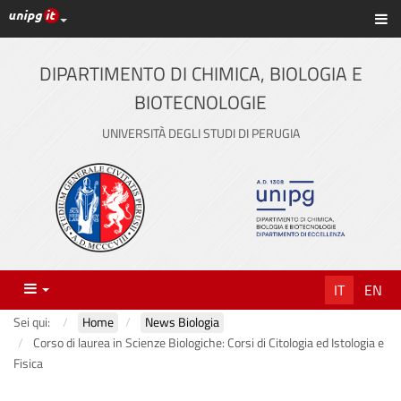
Link ai principali servizi web di Ateneo
Sc
Vai
al
contenuto
DIPARTIMENTO DI CHIMICA, BIOLOGIA E
principale
BIOTECNOLOGIE
UNIVERSITÀ DEGLI STUDI DI PERUGIA
Menu
IT
EN
Sei qui:
Home
News Biologia
Corso di laurea in Scienze Biologiche: Corsi di Citologia ed Istologia e
Fisica