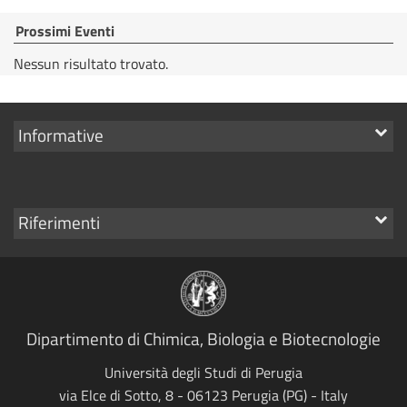
Prossimi Eventi
Nessun risultato trovato.
Mostra
Informative
i
link
Mostra
Riferimenti
i
link
Dipartimento di Chimica, Biologia e Biotecnologie
Università degli Studi di Perugia
via Elce di Sotto, 8 - 06123 Perugia (PG) - Italy