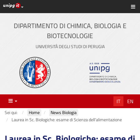
Link ai principali servizi web di Ateneo
Sc
Vai
al
contenuto
DIPARTIMENTO DI CHIMICA, BIOLOGIA E
principale
BIOTECNOLOGIE
UNIVERSITÀ DEGLI STUDI DI PERUGIA
Menu
IT
EN
Sei qui:
Home
News Biologia
Laurea in Sc. Biologiche: esame di Scienza dell'alimentazione
Laurea in Sc. Biologiche: esame di