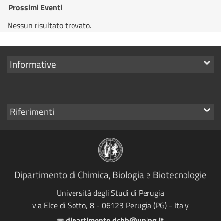
Prossimi Eventi
Nessun risultato trovato.
Mostra
Informative
i
link
Mostra
Riferimenti
i
link
Dipartimento di Chimica, Biologia e Biotecnologie
Università degli Studi di Perugia
via Elce di Sotto, 8 - 06123 Perugia (PG) - Italy
dipartimento.dcbb@unipg.it
Email