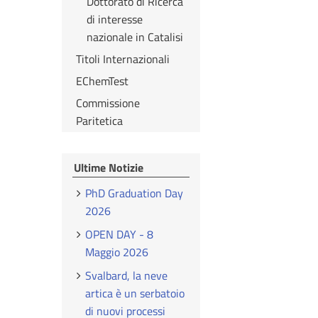
Dottorato di Ricerca
di interesse
nazionale in Catalisi
Titoli Internazionali
EChemTest
Commissione
Paritetica
Ultime Notizie
PhD Graduation Day
2026
OPEN DAY - 8
Maggio 2026
Svalbard, la neve
artica è un serbatoio
di nuovi processi