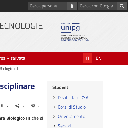
Cerca
Cerca
persone
con
Google
TECNOLOGIE
rea Riservata
IT
EN
iologico III
sciplinare
Studenti
Disabilità e DSA
Corsi di Studio
Orientamento
re Biologico III
che si
Servizi