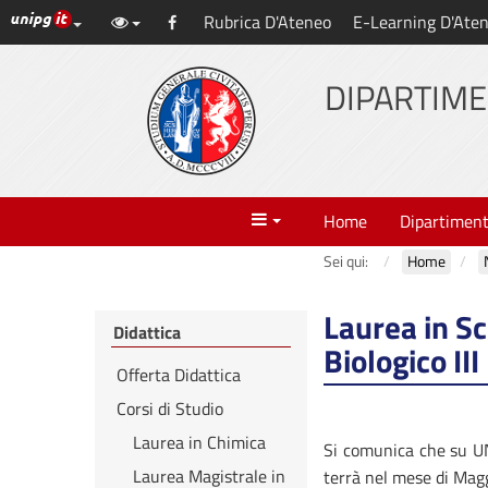
Link ai principali servizi web di Ateneo
Rubrica D'Ateneo
E-Learning D'Ate
Vai
Facebook
al
contenuto
DIPARTIME
principale
Menu
Home
Dipartimen
Sei qui:
Home
Laurea in Sc
Didattica
Biologico III
Offerta Didattica
Corsi di Studio
Laurea in Chimica
Si comunica che su UN
Laurea Magistrale in
terrà nel mese di Magg