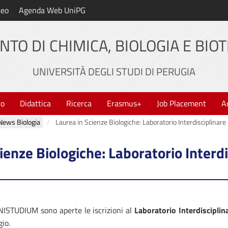
neo
Agenda Web UniPG
NTO DI CHIMICA, BIOLOGIA E BIO
UNIVERSITÀ DEGLI STUDI DI PERUGIA
to
Didattica
Ricerca
Erasmus+
Job Placement
A
News Biologia
Laurea in Scienze Biologiche: Laboratorio Interdisciplinare B
ienze Biologiche: Laboratorio Interdi
ISTUDIUM sono aperte le iscrizioni al
Laboratorio Interdisciplina
io.