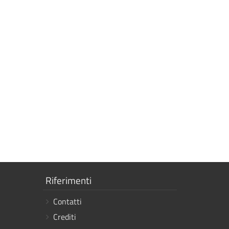
Mostra
Riferimenti
i
Contatti
link
Crediti