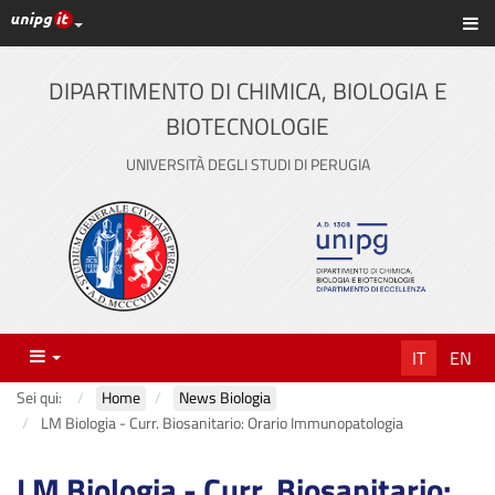
Link ai principali servizi web di Ateneo
Sc
Vai
al
contenuto
DIPARTIMENTO DI CHIMICA, BIOLOGIA E
principale
BIOTECNOLOGIE
UNIVERSITÀ DEGLI STUDI DI PERUGIA
Menu
IT
EN
Sei qui:
Home
News Biologia
LM Biologia - Curr. Biosanitario: Orario Immunopatologia
LM Biologia - Curr. Biosanitario: