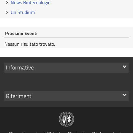
News Biotecnologie
UniStudium
Prossimi Eventi
Nessun risultato trovato.
Mostra
Informative
i
link
Mostra
Riferimenti
i
link