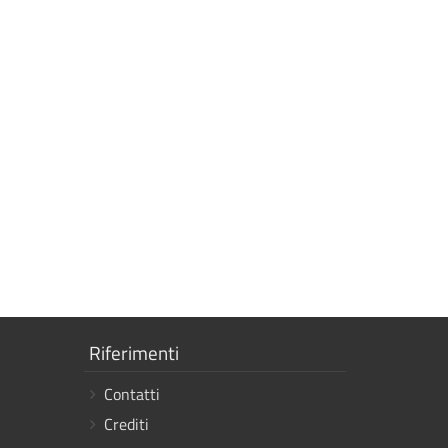
Mostra
Riferimenti
i
Contatti
link
Crediti