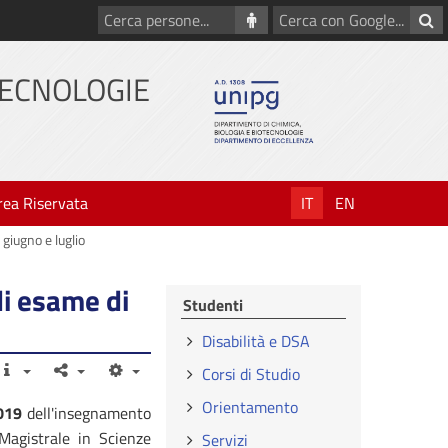
Cerca
Cerca
persone
con
Google
TECNOLOGIE
rea Riservata
IT
EN
 giugno e luglio
di esame di
Studenti
Disabilità e DSA
Corsi di Studio
Orientamento
2019
dell'insegnamento
Magistrale in Scienze
Servizi