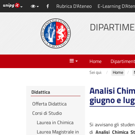
Link ai principali servizi web di Ateneo
Rubrica D'Ateneo
E-Learning D'Ate
Vai
Facebook
al
contenuto
DIPARTIME
principale
Menu
Home
Dipartimen
Sei qui:
Home
Analisi Chim
Didattica
giugno e lug
Offerta Didattica
Corsi di Studio
Laurea in Chimica
Si avvisano gli student
Laurea Magistrale in
di
Analisi Chimica S