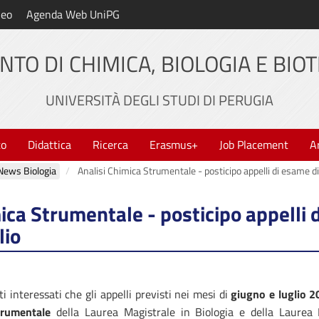
neo
Agenda Web UniPG
NTO DI CHIMICA, BIOLOGIA E BIO
UNIVERSITÀ DEGLI STUDI DI PERUGIA
to
Didattica
Ricerca
Erasmus+
Job Placement
A
News Biologia
Analisi Chimica Strumentale - posticipo appelli di esame di
ica Strumentale - posticipo appelli 
lio
i interessati che gli appelli previsti nei mesi di
giugno e luglio 
trumentale
della Laurea Magistrale in Biologia e della Laurea 