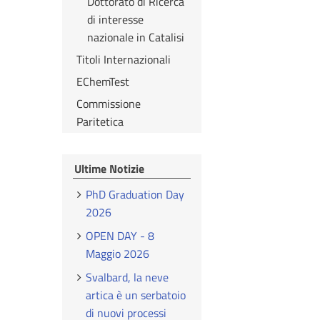
Dottorato di Ricerca
di interesse
nazionale in Catalisi
Titoli Internazionali
EChemTest
Commissione
Paritetica
Ultime Notizie
PhD Graduation Day
2026
OPEN DAY - 8
Maggio 2026
Svalbard, la neve
artica è un serbatoio
di nuovi processi