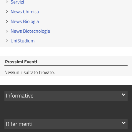
Servizi
News Chimica
News Biologia
News Biotecnologie
UniStudium
Prossimi Eventi
Nessun risultato trovato.
Mostra
Informative
i
link
Mostra
Riferimenti