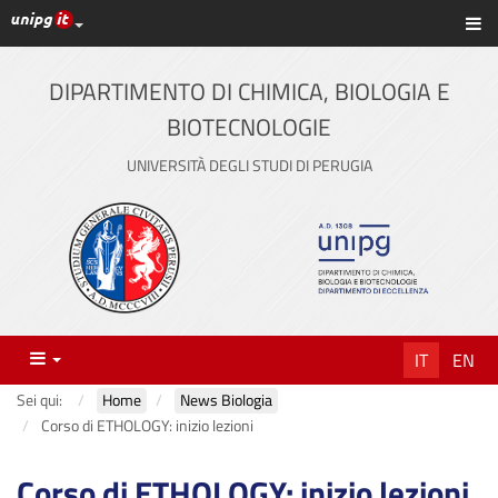
Link ai principali servizi web di Ateneo
Sc
Vai
al
contenuto
DIPARTIMENTO DI CHIMICA, BIOLOGIA E
principale
BIOTECNOLOGIE
UNIVERSITÀ DEGLI STUDI DI PERUGIA
Menu
IT
EN
Sei qui:
Home
News Biologia
Corso di ETHOLOGY: inizio lezioni
Corso di ETHOLOGY: inizio lezioni