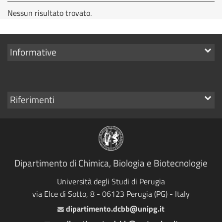
Nessun risultato trovato.
Mostra
Informative
i
link
Mostra
Riferimenti
i
link
Dipartimento di Chimica, Biologia e Biotecnologie
Università degli Studi di Perugia
via Elce di Sotto, 8 - 06123 Perugia (PG) - Italy
dipartimento.dcbb@unipg.it
Email