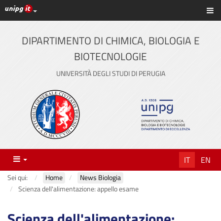
Link ai principali servizi web di Ateneo
Sc
Vai
al
contenuto
DIPARTIMENTO DI CHIMICA, BIOLOGIA E
principale
BIOTECNOLOGIE
UNIVERSITÀ DEGLI STUDI DI PERUGIA
Menu
IT
EN
Sei qui:
Home
News Biologia
Scienza dell'alimentazione: appello esame
Scienza dell'alimentazione: