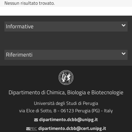
Nessun risultato trovato.
Mostra
Informative
i
link
Mostra
Riferimenti
i
link
Dipartimento di Chimica, Biologia e Biotecnologie
Università degli Studi di Perugia
via Elce di Sotto, 8 - 06123 Perugia (PG) - Italy
dipartimento.dcbb@unipg.it
Email
dipartimento.dcbb@cert.unipg.it
PEC