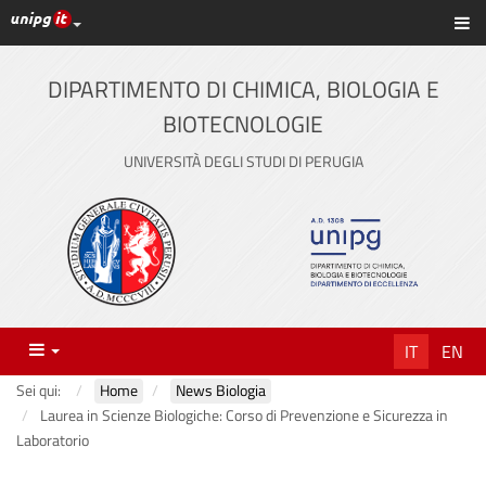
Link ai principali servizi web di Ateneo
Sc
Vai
al
contenuto
DIPARTIMENTO DI CHIMICA, BIOLOGIA E
principale
BIOTECNOLOGIE
UNIVERSITÀ DEGLI STUDI DI PERUGIA
Menu
IT
EN
Sei qui:
Home
News Biologia
Laurea in Scienze Biologiche: Corso di Prevenzione e Sicurezza in
Laboratorio