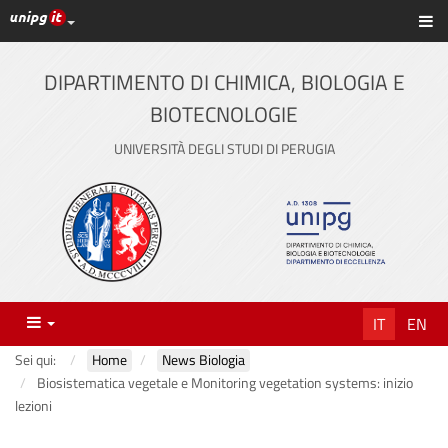
Link ai principali servizi web di Ateneo
Sc
Vai
al
contenuto
DIPARTIMENTO DI CHIMICA, BIOLOGIA E
principale
BIOTECNOLOGIE
UNIVERSITÀ DEGLI STUDI DI PERUGIA
Menu
IT
EN
Sei qui:
Home
News Biologia
Biosistematica vegetale e Monitoring vegetation systems: inizio
lezioni