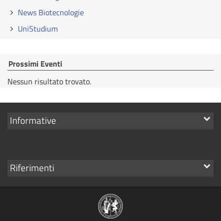
News Biotecnologie
UniStudium
Prossimi Eventi
Nessun risultato trovato.
Mostra
Informative
i
link
Mostra
Riferimenti
i
link