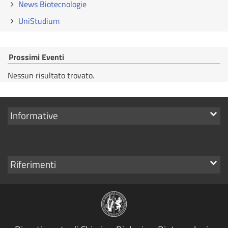
News Biotecnologie
UniStudium
Prossimi Eventi
Nessun risultato trovato.
Mostra
Informative
i
link
Mostra
Riferimenti
i
link