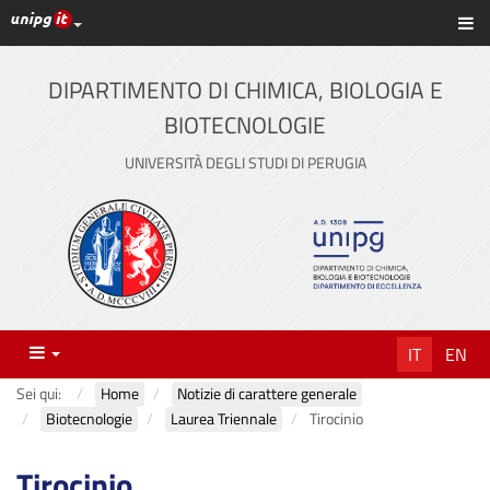
Link ai principali servizi web di Ateneo
Sc
Vai
al
contenuto
DIPARTIMENTO DI CHIMICA, BIOLOGIA E
principale
BIOTECNOLOGIE
UNIVERSITÀ DEGLI STUDI DI PERUGIA
Menu
IT
EN
Sei qui:
Home
Notizie di carattere generale
Biotecnologie
Laurea Triennale
Tirocinio
Tirocinio