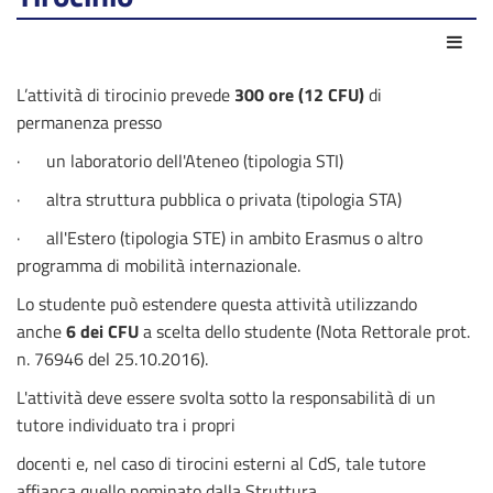
Azio
L’attività di tirocinio prevede
300 ore (12 CFU)
di
permanenza presso
·
un laboratorio dell'Ateneo (tipologia STI)
·
altra struttura pubblica o privata (tipologia STA)
·
all'Estero (tipologia STE) in ambito Erasmus o altro
programma di mobilità internazionale.
Lo studente può estendere questa attività utilizzando
anche
6 dei CFU
a scelta dello studente (Nota Rettorale prot.
n. 76946 del 25.10.2016).
L'attività deve essere svolta sotto la responsabilità di un
tutore individuato tra i propri
docenti e, nel caso di tirocini esterni al CdS, tale tutore
affianca quello nominato dalla Struttura