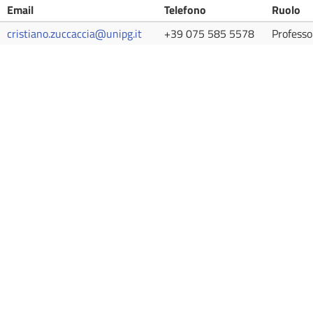
Email
Telefono
Ruolo
cristiano.zuccaccia@unipg.it
+39 075 585 5578
Professo