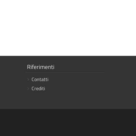
Mostra
Riferimenti
i
Contatti
link
Crediti