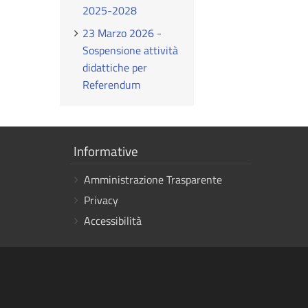
2025-2028
23 Marzo 2026 -
Sospensione attività
didattiche per
Referendum
Mostra
Informative
i
Amministrazione Trasparente
link
Privacy
Accessibilità