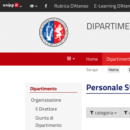
Link ai principali servizi web di Ateneo
Rubrica D'Ateneo
E-Learning D'Ate
Vai
Facebook
al
contenuto
DIPARTIME
principale
Menu
Home
Dipartimen
Sei qui:
Home
Personale S
Dipartimento
Organizzazione
Il Direttore
categoria
Giunta di
Dipartimento