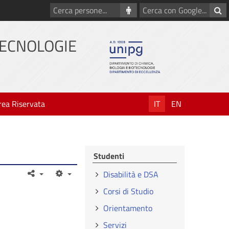
Cerca
Cerca
persone
con
Google
TECNOLOGIE
rea Riservata
IT
EN
Studenti
Disabilità e DSA
Corsi di Studio
Orientamento
Servizi