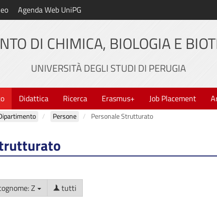
neo
Agenda Web UniPG
NTO DI CHIMICA, BIOLOGIA E BIO
UNIVERSITÀ DEGLI STUDI DI PERUGIA
to
Didattica
Ricerca
Erasmus+
Job Placement
A
Dipartimento
Persone
Personale Strutturato
trutturato
cognome: Z
tutti