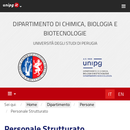
Link ai principali servizi web di Ateneo
Sc
Vai
al
contenuto
DIPARTIMENTO DI CHIMICA, BIOLOGIA E
principale
BIOTECNOLOGIE
UNIVERSITÀ DEGLI STUDI DI PERUGIA
Menu
IT
EN
Sei qui:
Home
Dipartimento
Persone
Personale Strutturato
Personale Strutturato