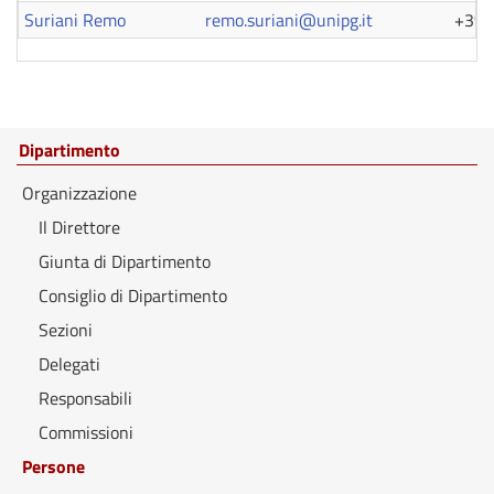
Suriani Remo
remo.suriani@unipg.it
+39 
Dipartimento
Organizzazione
Il Direttore
Giunta di Dipartimento
Consiglio di Dipartimento
Sezioni
Delegati
Responsabili
Commissioni
Persone