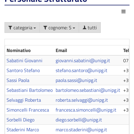
Azio
categoria
cognome: S
tutti
Nominativo
Email
Tele
Sabatini Giovanni
giovanni.sabatini@unipg.it
0755
Santoro Stefano
stefano.santoro@unipg.it
+39 
Sassi Paola
paola.sassi@unipg.it
+39 
Sebastiani Bartolomeo
bartolomeo.sebastiani@unipg.it
+39 
Selvaggi Roberta
roberta.selvaggi@unipg.it
+39 
Simoncelli Francesca
francesca.simoncelli@unipg.it
+39 
Sorbelli Diego
diego.sorbelli@unipg.it
Staderini Marco
marco.staderini@unipg.it