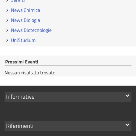
Servizi
News Chimica
News Biologia
News Biotecnologie
UniStudium
Prossimi Eventi
Nessun risultato trovato.
Mostra
Informative
i
link
Mostra
Riferimenti
i