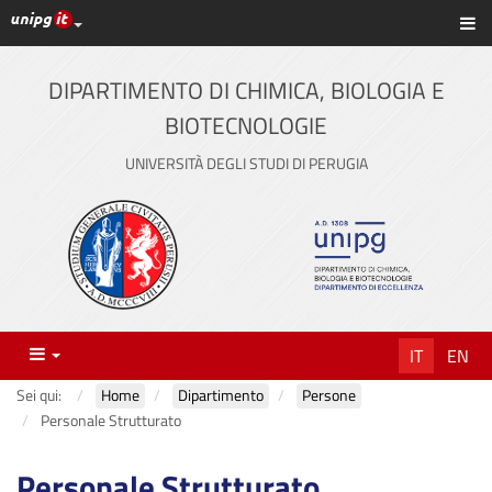
Link ai principali servizi web di Ateneo
Sc
Vai
al
contenuto
DIPARTIMENTO DI CHIMICA, BIOLOGIA E
principale
BIOTECNOLOGIE
UNIVERSITÀ DEGLI STUDI DI PERUGIA
Menu
IT
EN
Sei qui:
Home
Dipartimento
Persone
Personale Strutturato
Personale Strutturato