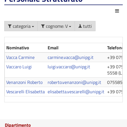
Azio
categoria
cognome: V
tutti
Nominativo
Email
Telefono
Vacca Carmine
carmine.vacca@unipg.it
+39 075 
Vaccaro Luigi
luigi.vaccaro@unipg.it
+39 075 
5558 (LAB
Venanzoni Roberto
roberto.venanzoni@unipg.it
0755857
Vescarelli Elisabetta
elisabetta.vescarelli@unipg.it
+39 075 
Dipartimento