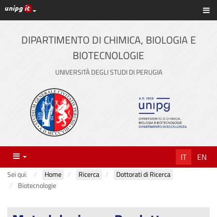
Link ai principali servizi web di Ateneo
Sc
Vai
al
contenuto
DIPARTIMENTO DI CHIMICA, BIOLOGIA E
principale
BIOTECNOLOGIE
UNIVERSITÀ DEGLI STUDI DI PERUGIA
Menu
IT
EN
Sei qui:
Home
Ricerca
Dottorati di Ricerca
Biotecnologie