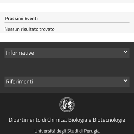
Prossimi Eventi
Nessun risultato trovato.
Mostra
Informative
i
link
Mostra
Riferimenti
i
link
Dipartimento di Chimica, Biologia e Biotecnologie
Università degli Studi di Perugia