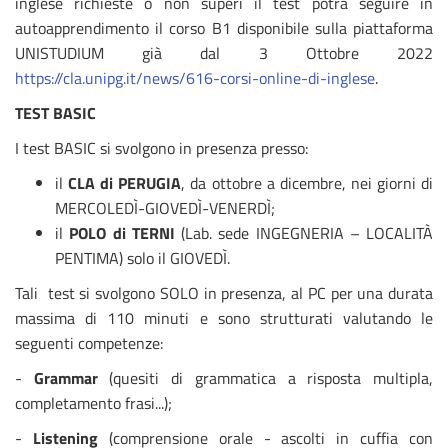
inglese richieste o non superi il test potrà seguire in
autoapprendimento il corso B1 disponibile sulla piattaforma
UNISTUDIUM già dal 3 Ottobre 2022
https://cla.unipg.it/news/616-corsi-online-di-inglese
.
TEST BASIC
I test BASIC si svolgono in presenza presso:
il
CLA di PERUGIA
, da ottobre a dicembre, nei giorni di
MERCOLEDÌ-GIOVEDÌ-VENERDÌ;
il
POLO di TERNI
(Lab. sede INGEGNERIA – LOCALITÀ
PENTIMA) solo il GIOVEDÌ.
Tali test si svolgono SOLO in presenza, al PC per una durata
massima di 110 minuti e sono strutturati valutando le
seguenti competenze:
-
Grammar
(quesiti di grammatica a risposta multipla,
completamento frasi...);
-
Listening
(comprensione orale - ascolti in cuffia con