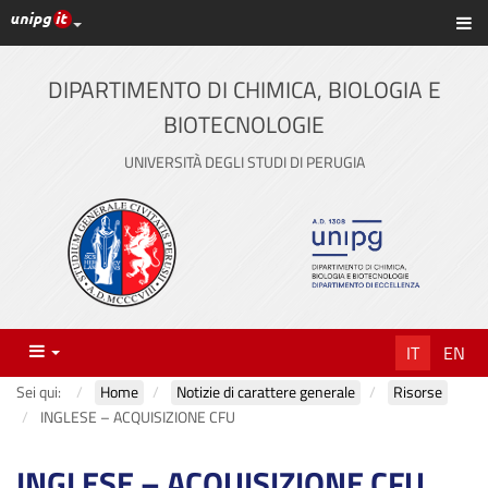
Link ai principali servizi web di Ateneo
Sc
Vai
al
contenuto
DIPARTIMENTO DI CHIMICA, BIOLOGIA E
principale
BIOTECNOLOGIE
UNIVERSITÀ DEGLI STUDI DI PERUGIA
Menu
IT
EN
Sei qui:
Home
Notizie di carattere generale
Risorse
INGLESE – ACQUISIZIONE CFU
INGLESE – ACQUISIZIONE CFU