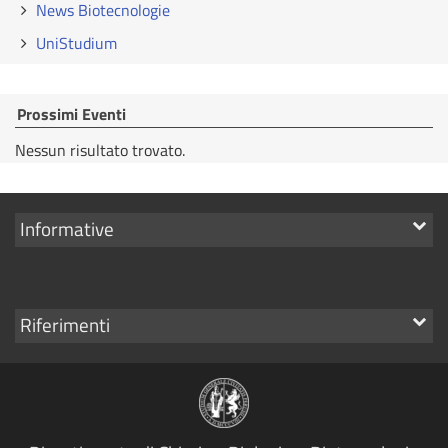
News Biotecnologie
UniStudium
Prossimi Eventi
Nessun risultato trovato.
Mostra
Informative
i
link
Mostra
Riferimenti
i
link